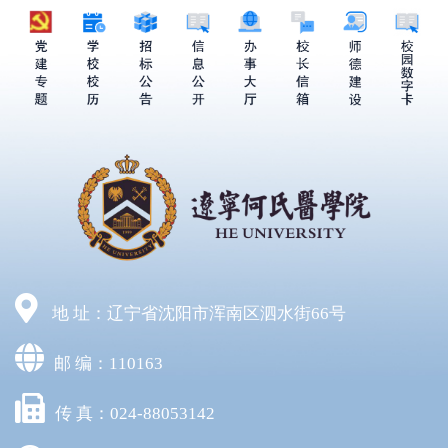
地 址：辽宁省沈阳市浑南区泗水街66号
邮 编：110163
传 真：024-88053142