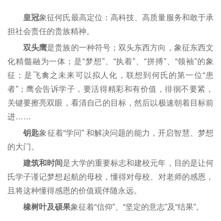
皇冠
象征何氏最高定位：高科技、高质量服务和敢于承
担社会责任的贵族精神。
双头鹰
是贵族的一种符号；双头东西方向，象征东西文
化精髓融为一体；是“梦想”、“执着”、“拼搏”、“领袖”的象
征；是飞禽之未来可以拟人化，联想到何氏的第一位“患
者”；鹰会告诉学子，要活得精彩和有价值，徘徊不要紧，
关键要擦亮双眼，看清自己的目标，然后以极速朝着目标前
进……
钥匙
象征着“学问” 和解决问题的能力，开启智慧、梦想
的大门。
建筑和时间
是大学的重要标志和建校元年，目的是让何
氏学子谨记梦想起航的母校，懂得对母校、对老师的感恩，
且将这种懂得感恩的价值观伴随永远。
橡树叶及硕果
象征着“信仰”、“坚定的意志”及“结果”。