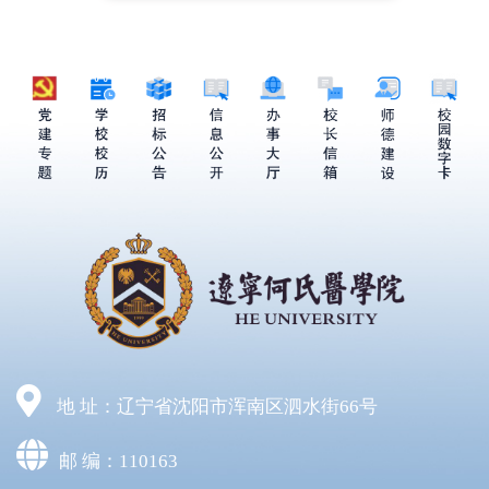
地 址：辽宁省沈阳市浑南区泗水街66号
邮 编：110163