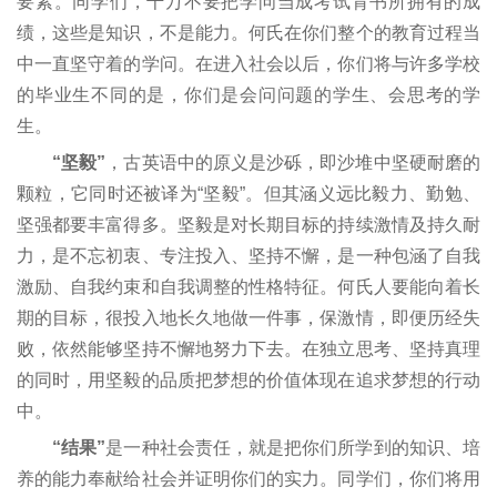
要素。同学们，千万不要把学问当成考试背书所拥有的成
绩，这些是知识，不是能力。何氏在你们整个的教育过程当
中一直坚守着的学问。在进入社会以后，你们将与许多学校
的毕业生不同的是，你们是会问问题的学生、会思考的学
生。
“坚毅”
，古英语中的原义是沙砾，即沙堆中坚硬耐磨的
颗粒，它同时还被译为“坚毅”。但其涵义远比毅力、勤勉、
坚强都要丰富得多。坚毅是对长期目标的持续激情及持久耐
力，是不忘初衷、专注投入、坚持不懈，是一种包涵了自我
激励、自我约束和自我调整的性格特征。何氏人要能向着长
期的目标，很投入地长久地做一件事，保激情，即便历经失
败，依然能够坚持不懈地努力下去。在独立思考、坚持真理
的同时，用坚毅的品质把梦想的价值体现在追求梦想的行动
中。
“结果”
是一种社会责任，就是把你们所学到的知识、培
养的能力奉献给社会并证明你们的实力。同学们，你们将用