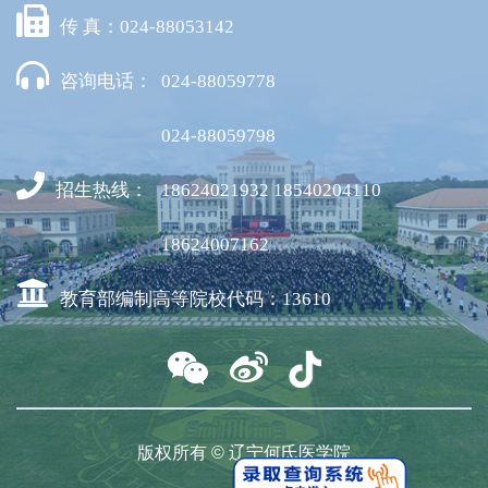
传 真：024-88053142
咨询电话：
024-88059778
024-88059798
招生热线：
18624021932 18540204110
18624007162
教育部编制高等院校代码：13610
版权所有 © 辽宁何氏医学院