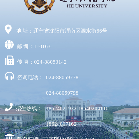
地 址：辽宁省沈阳市浑南区泗水街66号
邮 编：110163
传 真：024-88053142
咨询电话：
024-88059778
024-88059798
招生热线：
18624021932 18540204110
18624007162