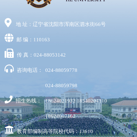
地 址：辽宁省沈阳市浑南区泗水街66号
邮 编：110163
传 真：024-88053142
咨询电话：
024-88059778
024-88059798
招生热线：
18624021932 18540204110
18624007162
教育部编制高等院校代码：13610