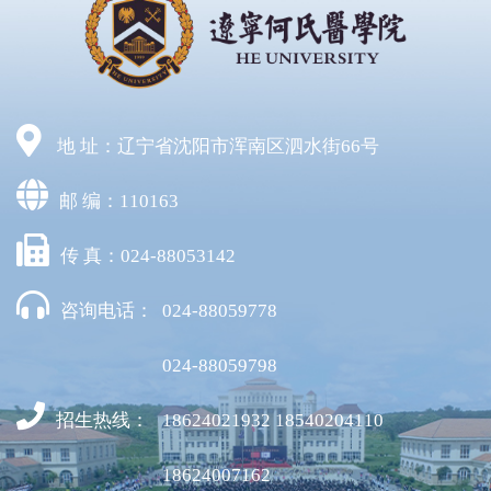
地 址：辽宁省沈阳市浑南区泗水街66号
邮 编：110163
传 真：024-88053142
咨询电话：
024-88059778
024-88059798
招生热线：
18624021932 18540204110
18624007162