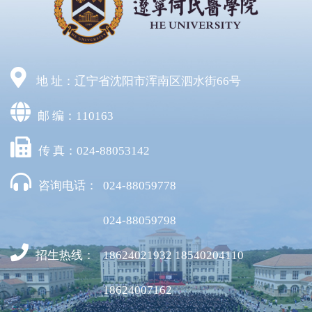
地 址：辽宁省沈阳市浑南区泗水街66号
邮 编：110163
传 真：024-88053142
咨询电话：
024-88059778
024-88059798
招生热线：
18624021932 18540204110
18624007162