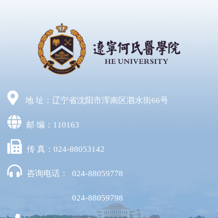
地 址：辽宁省沈阳市浑南区泗水街66号
邮 编：110163
传 真：024-88053142
咨询电话：
024-88059778
024-88059798