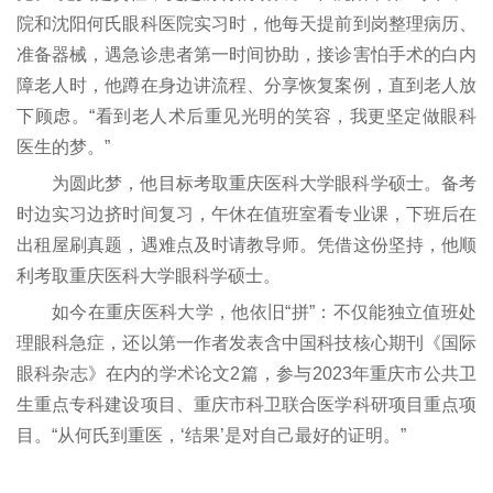
院和沈阳何氏眼科医院实习时，他每天提前到岗整理病历、
准备器械，遇急诊患者第一时间协助，接诊害怕手术的白内
障老人时，他蹲在身边讲流程、分享恢复案例，直到老人放
下顾虑。“看到老人术后重见光明的笑容，我更坚定做眼科
医生的梦。”
为圆此梦，他目标考取重庆医科大学眼科学硕士。备考
时边实习边挤时间复习，午休在值班室看专业课，下班后在
出租屋刷真题，遇难点及时请教导师。凭借这份坚持，他顺
利考取重庆医科大学眼科学硕士。
如今在重庆医科大学，他依旧“拼”：不仅能独立值班处
理眼科急症，还以第一作者发表含中国科技核心期刊《国际
眼科杂志》在内的学术论文2篇，参与2023年重庆市公共卫
生重点专科建设项目、重庆市科卫联合医学科研项目重点项
目。“从何氏到重医，‘结果’是对自己最好的证明。”