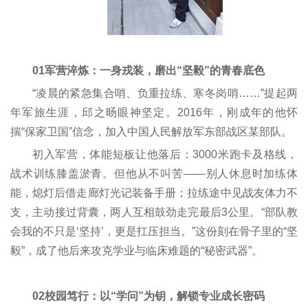
01军营淬炼：一身戎装，磨出“坚毅”的青春底色
“凌晨的紧急集合哨、负重拉练、寒冬岗哨……”提起两
年军旅生涯，邱之旸眼神坚定。2016年，刚成年的他怀
揣“保家卫国”信念，加入中国人民解放军东部战区某部队。
初入军营，体能短板让他落后：3000米跑卡及格线，
战术训练膝盖淤青。但他从不叫苦——别人休息时加练体
能，熄灯后借走廊灯光记装备手册；拉练途中见战友体力不
支，主动接过背囊，两人互相鼓劲走完最后3公里。“部队教
会我的不只是‘坚持’，更是扛压担当。”这份刻在骨子里的“坚
毅”，成了他后来攻克学业与临床难题的“秘密武器”。
02校园笃行：以“学问”为钥，解锁专业成长密码