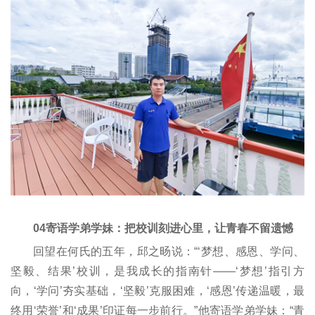
04寄语学弟学妹：把校训刻进心里，让青春不留遗憾
回望在何氏的五年，邱之旸说：“‘梦想、感恩、学问、
坚毅、结果’校训，是我成长的指南针——‘梦想’指引方
向，‘学问’夯实基础，‘坚毅’克服困难，‘感恩’传递温暖，最
终用‘荣誉’和‘成果’印证每一步前行。”他寄语学弟学妹：“青