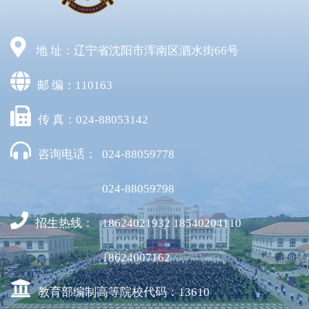
地 址：辽宁省沈阳市浑南区泗水街66号
邮 编：110163
传 真：024-88053142
咨询电话：
024-88059778
024-88059798
招生热线：
18624021932 18540204110
18624007162
教育部编制高等院校代码：13610