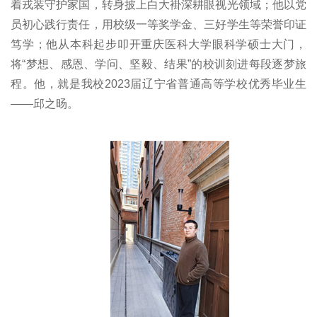
着戎装守护家国，转身披上白大褂深耕眼视光领域；他以党
员初心践行责任，用校级一等奖学金、三好学生等荣誉印证
笃学；他从本科起步叩开重庆医科大学眼科学硕士大门，
将“梦想、感恩、学问、坚毅、结果”的校训刻进每段逐梦旅
程。他，就是我校2023届辽宁省普通高等学校优秀毕业生
——邱之旸。