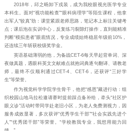
2018年，邱之旸卸下戎装，成为我校眼视光医学专业
本科生。面对“视功能检查”“眼科病理学”等陌生课程，他拿
出军人“较真”劲：课堂紧跟老师思路，笔记本上标注关键考
点；课后泡在实训中心，反复练习裂隙灯操作，直到能精准
判断“模拟患者”眼底情况，专业成绩始终稳居年级前10%，
还连续三年斩获校级奖学金。
英语基础薄弱的他，为备战CET-6每天早起背单词、深
夜做真题，遇眼科英文文献难点就抱词典逐句翻译、请教老
师，最终不仅顺利通过CET-4、CET-6，还获评“三好学
生”等荣誉。
作为视觉科学学院学生骨干，他把“感恩”藏进行动：组
织校园山地马拉松邀请赛时提前踩点备补给，牵头“社区护
眼义诊”活动时带同学赴老旧小区，为老人免费测视力，因
服务成效显著，多次获评“优秀学生干部”“社会实践先进个
人”“优秀团干部”等荣誉。“学校教我专业，我想用能力回
馈。”