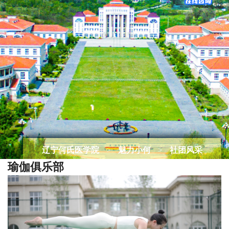
辽宁何氏医学院
>
魅力小何
>
社团风采
瑜伽俱乐部