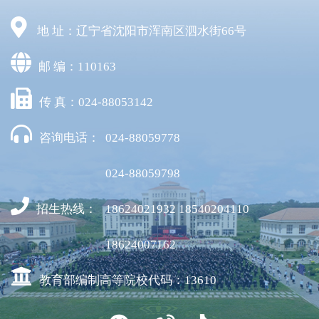
地 址：辽宁省沈阳市浑南区泗水街66号
邮 编：110163
传 真：024-88053142
咨询电话：
024-88059778
024-88059798
招生热线：
18624021932 18540204110
18624007162
教育部编制高等院校代码：13610