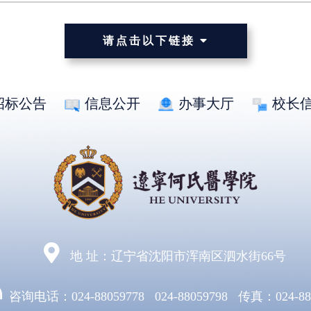
请点击以下链接
招标公告
信息公开
办事大厅
校长
地 址：辽宁省沈阳市浑南区泗水街66号
咨询电话：024-88059778 024-88059798 传真：024-88