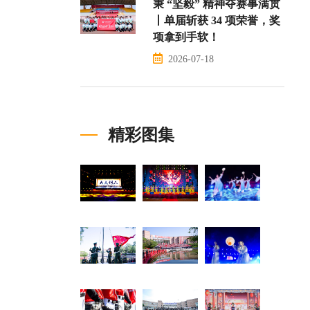
秉 “坚毅” 精神夺赛事满贯
丨单届斩获 34 项荣誉，奖
项拿到手软！
2026-07-18
精彩图集